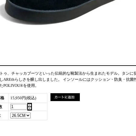
トゥ、チャッカブーツといった伝統的な靴製法から生まれたモデル。タンに
しAREthらしさを醸し出しました。 インソールにはクッション・防臭・抗菌
POLIYOU®を使用。
価格
15,950円(税込)
数
E