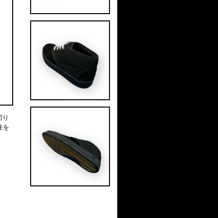
切り
性を