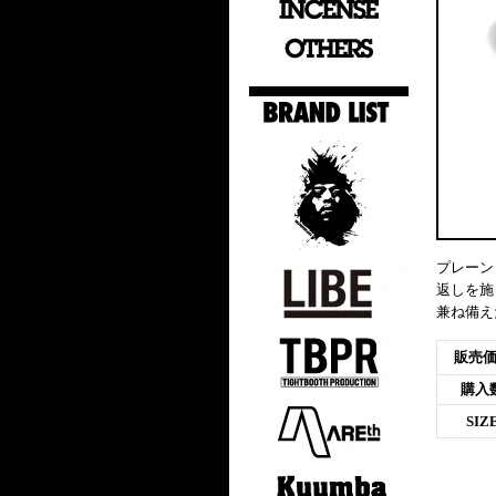
プレーン
返しを施
兼ね備えた
販売
購入
SIZ