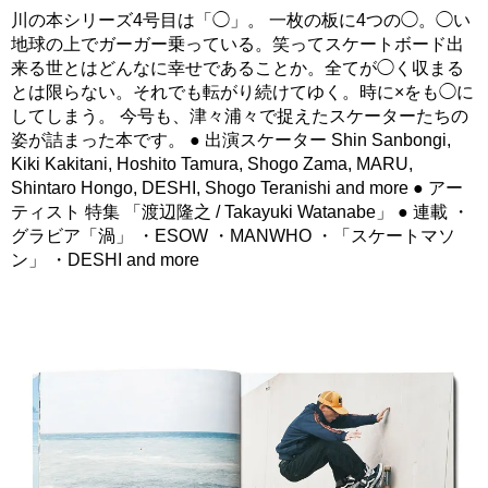
川の本シリーズ4号目は「◯」。 一枚の板に4つの◯。◯い
地球の上でガーガー乗っている。笑ってスケートボード出
来る世とはどんなに幸せであることか。全てが◯く収まる
とは限らない。それでも転がり続けてゆく。時に×をも◯に
してしまう。 今号も、津々浦々で捉えたスケーターたちの
姿が詰まった本です。 ● 出演スケーター Shin Sanbongi,
Kiki Kakitani, Hoshito Tamura, Shogo Zama, MARU,
Shintaro Hongo, DESHI, Shogo Teranishi and more ● アー
ティスト 特集 「渡辺隆之 / Takayuki Watanabe」 ● 連載 ・
グラビア「渦」 ・ESOW ・MANWHO ・「スケートマソ
ン」 ・DESHI and more