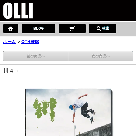
BLOG
検索
ホーム
＞
OTHERS
前の商品へ
次の商品へ
川 4 ○