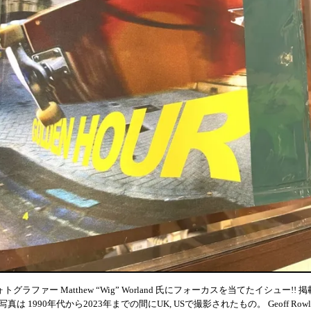
ォトグラファー Matthew “Wig” Worland 氏にフォーカスを当てたイシュー!! 
真は 1990年代から2023年までの間にUK, USで撮影されたもの。 Geoff Rowle