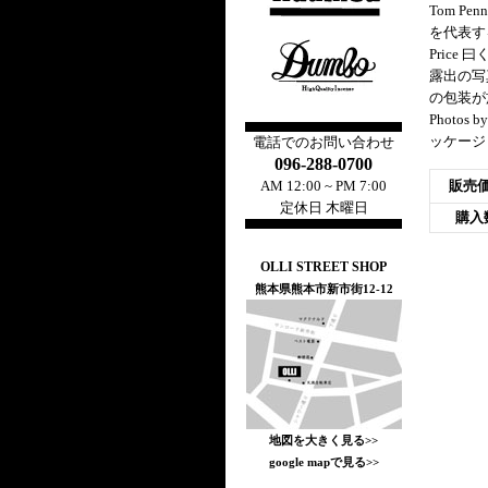
Tom Penny
を代表す
Pric
露出の写真
の包装が施
Photos 
ッケージ
電話でのお問い合わせ
096-288-0700
AM 12:00 ~ PM 7:00
販売
定休日 木曜日
購入
OLLI STREET SHOP
熊本県熊本市新市街12-12
地図を大きく見る>>
google mapで見る>>