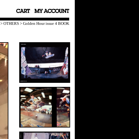
>
OTHERS
>
Golden Hour issue 4 BOOK