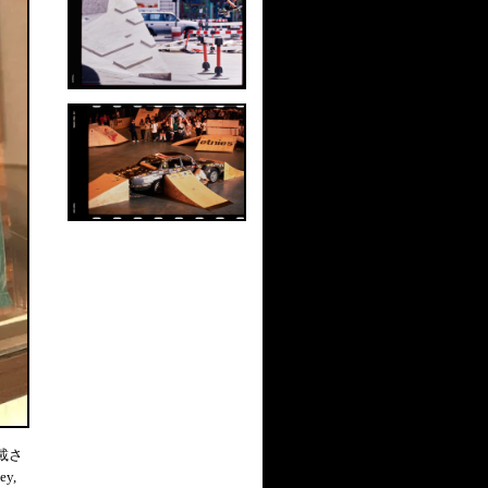
掲載さ
y,