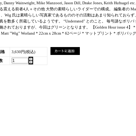
, Danny Wainwright, Mike Manzoori, Jason Dill, Drake Jones, Keith Hufnagel etc
る震える前者4人＋その他 大勢の素晴らしいライダーでの構成。 編集者の Mat
e 曰く、Wig 氏は素晴らしい写真家であるもののその活動はあまり知られておらず
を数多く所蔵しているようです。 “Underrated" とのこと。 毎号謎なポリバ
されておりますが、今回はグリーンとなります。 【Golden Hour issue 4】 *
by Matt ”Wig” Worland * 22cm x 28cm * 62ページ * マットプリント * ポリバッ
価格
3,630円(税込)
数