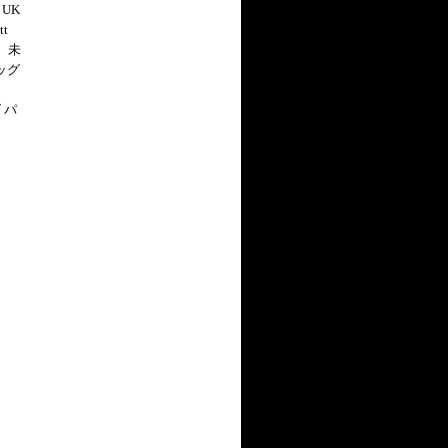
. UK
t
、未
ッグ
グ パ