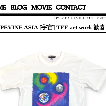
HOME
>
TOP
>
T-SHIRTS
>
GRAPEVINE 
PEVINE ASIA [宇宙] TEE art work 歓喜