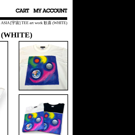
ASIA [宇宙] TEE art work 歓喜 (WHITE)
 (WHITE)