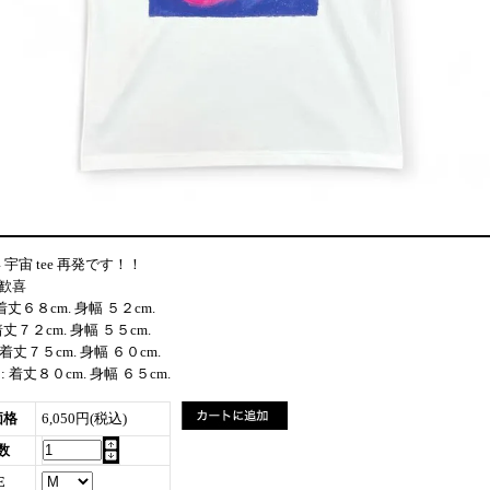
 宇宙 tee 再発です！！
k 歓喜
 : 着丈６８cm. 身幅 ５２cm.
: 着丈７２cm. 身幅 ５５cm.
L : 着丈７５cm. 身幅 ６０cm.
XL : 着丈８０cm. 身幅 ６５cm.
価格
6,050円(税込)
数
E