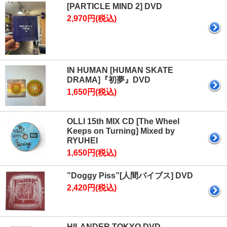
[PARTICLE MIND 2] DVD
2,970円(税込)
IN HUMAN [HUMAN SKATE
DRAMA]『初夢』DVD
1,650円(税込)
OLLI 15th MIX CD [The Wheel
Keeps on Turning] Mixed by
RYUHEI
1,650円(税込)
”Doggy Piss”[人間バイブス] DVD
2,420円(税込)
HILANDER TOKYO DVD