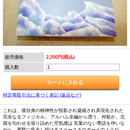
販売価格
2,200円(税込)
購入数
特定商取引法に基づく表記 (返品など)
これは、彼自身の精神性が投影され凝縮され具現化された
完全なるフィジカル。 アルバム全編から漂う、何処か、北
国を匂わせる張り詰めた空気感は 言葉のない季語を伴いな
がら、寡黙に疾走し続けるスペースカウボーイのようだ。