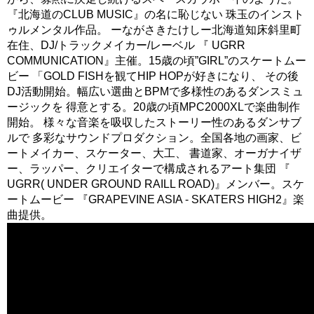
『北海道のCLUB MUSIC』の名に恥じない 珠玉のインスト
ゥルメンタル作品。 ーながさきたけしー北海道知床斜里町
在住、DJ/トラックメイカー/レーベル 『 UGRR
COMMUNICATION』主催。15歳の頃”GIRL”のスケートムー
ビー 「GOLD FISHを観てHIP HOPが好きになり、 その後
DJ活動開始。幅広い選曲とBPMで多様性のあるダンスミュ
ージックを 得意とする。20歳の頃MPC2000XLで楽曲制作
開始。 様々な音楽を吸収したストーリー性のあるダンサブ
ルで 多彩なサウンドプロダクション。全国各地の画家、ビ
ートメイカー、スケーター、大工、 書道家、オーガナイザ
ー、ラッパー、クリエイターで構成されるアート集団 『
UGRR( UNDER GROUND RAILL ROAD)』メンバー。スケ
ートムービー 『GRAPEVINE ASIA - SKATERS HIGH2』楽
曲提供。