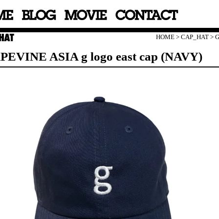
HOME
>
CAP_HAT
>
G
EVINE ASIA g logo east cap (NAVY)